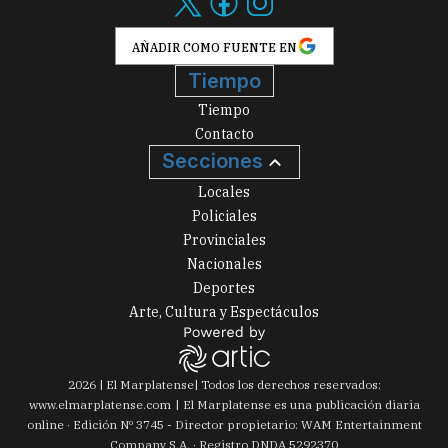
AÑADIR COMO FUENTE EN
Tiempo
Tiempo
Contacto
Secciones
Locales
Policiales
Provinciales
Nacionales
Deportes
Arte, Cultura y Espectáculos
2026
|
El Marplatense
| Todos los derechos reservados:
www.
elmarplatense.com
El Marplatense es una publicación diaria
online · Edición Nº
3745
- Director propietario: WAM Entertainment
Company S.A. · Registro DNDA 5292370