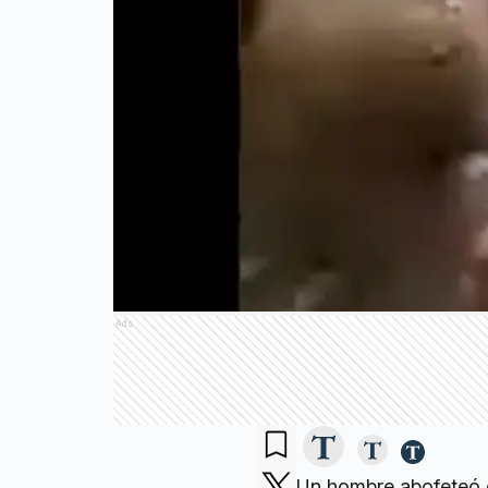
Ads
Un hombre abofeteó e