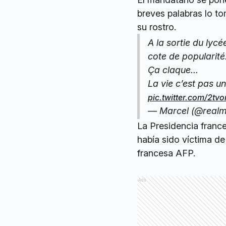
breves palabras lo t
su rostro.
A la sortie du lycé
cote de popularité
Ça claque...
La vie c’est pas u
pic.twitter.com/2t
— Marcel (@realm
La Presidencia franc
había sido víctima de
francesa AFP.
Ads