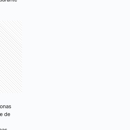
sonas
te de
nas