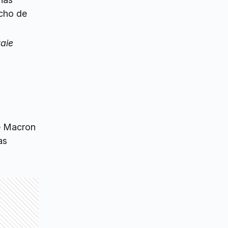
echo de
aie
ue Macron
as