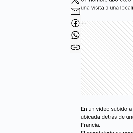
una visita a una local
Ads
En un video subido a
ubicada detrás de una
Francia.
El mandatario se pon