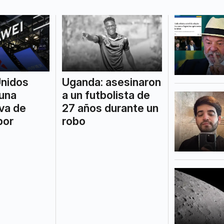
nidos
Uganda: asesinaron
 una
a un futbolista de
va de
27 años durante un
por
robo