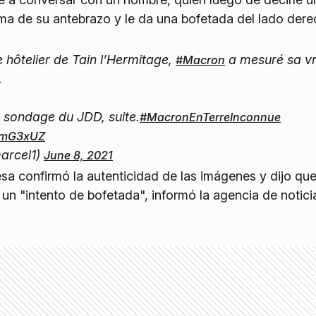
oma de su antebrazo y le da una bofetada del lado der
e hôtelier de Tain l’Hermitage,
a mesuré sa vr
#Macron
.
n sondage du JDD, suite.
#MacronEnTerreInconnue
vomG3xUZ
arcel1)
June 8, 2021
esa confirmó la autenticidad de las imágenes y dijo q
 un "intento de bofetada", informó la agencia de notici