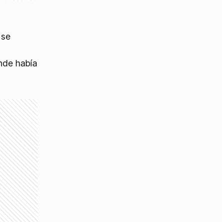
 se
onde había