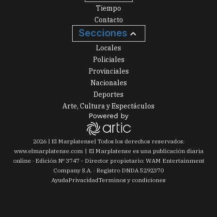
Tiempo
Contacto
Secciones
Locales
Policiales
Provinciales
Nacionales
Deportes
Arte, Cultura y Espectáculos
2026
|
El Marplatense
| Todos los derechos reservados:
www.
elmarplatense.com
El Marplatense es una publicación diaria
online · Edición Nº
3747
- Director propietario: WAM Entertainment
Company S.A. · Registro DNDA 5292370
Ayuda
Privacidad
Terminos y condiciones