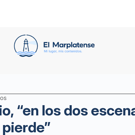
ños
o, “en los dos escen
 pierde”