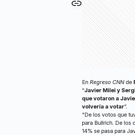
En
Regreso CNN
de
“
Javier Milei y Serg
que votaron a Javier
volvería a votar
”.
"De los votos que tu
para Bullrich. De los 
14% se pasa para Javi