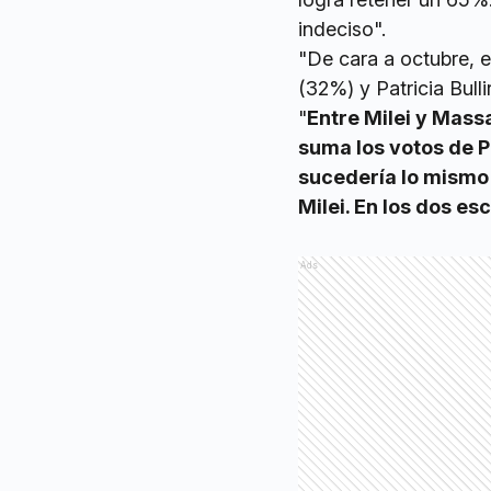
indeciso".
"De cara a octubre, 
(32%) y Patricia Bull
"
Entre Milei y Mass
suma los votos de Pa
sucedería lo mismo 
Milei. En los dos e
Ads