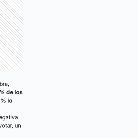
bre,
5% de los
2% lo
egativa
votar, un