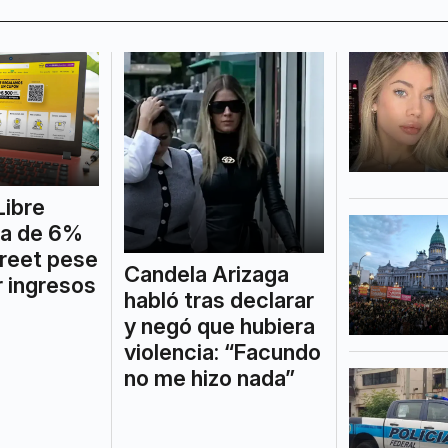
ibre
ca de 6%
treet pese
Candela Arizaga
r ingresos
habló tras declarar
y negó que hubiera
violencia: “Facundo
no me hizo nada”