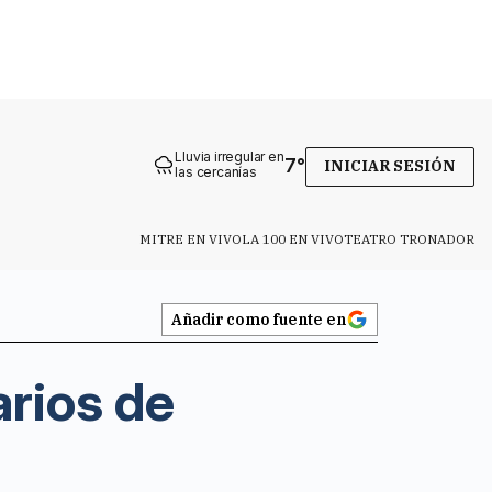
Lluvia irregular en
7
°
INICIAR SESIÓN
las cercanías
MITRE EN VIVO
LA 100 EN VIVO
TEATRO TRONADOR
Añadir como fuente en
arios de