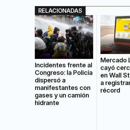
RELACIONADAS
Mercado L
Incidentes frente al
cayó cer
Congreso: la Policía
en Wall S
dispersó a
a registra
manifestantes con
récord
gases y un camión
hidrante