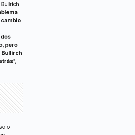
Bullrich
roblema
n cambio
 dos
o, pero
 Bullirch
atrás
",
solo
en