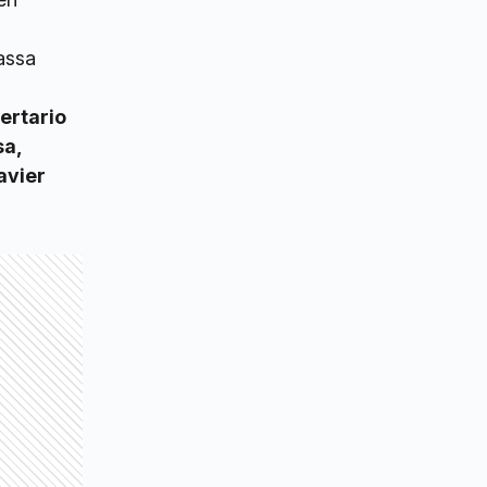
assa
ertario
sa,
avier