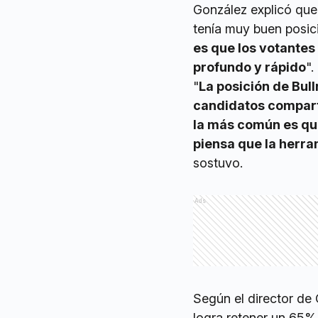
González explicó que 
tenía muy buen posic
es que los votantes
profundo y rápido
".
"
La posición de Bull
candidatos comparte
la más común es que
piensa que la herram
sostuvo.
Ads
Según el director de
logra retener un 65%