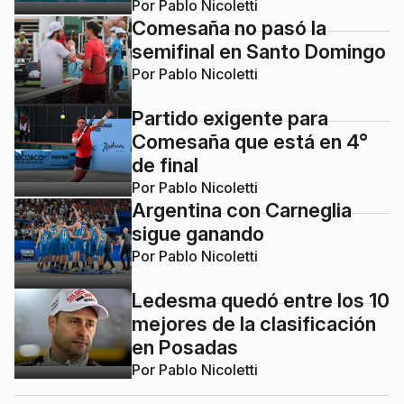
Por
Pablo Nicoletti
Comesaña no pasó la
semifinal en Santo Domingo
Por
Pablo Nicoletti
Partido exigente para
Comesaña que está en 4°
de final
Por
Pablo Nicoletti
Argentina con Carneglia
sigue ganando
Por
Pablo Nicoletti
Ledesma quedó entre los 10
mejores de la clasificación
en Posadas
Por
Pablo Nicoletti