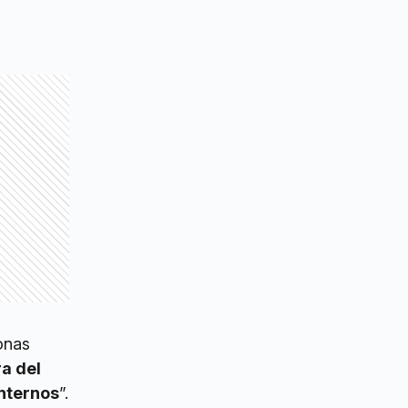
onas
ra del
internos
”.