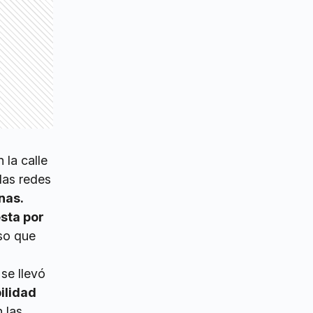
 la calle
las redes
nas.
sta por
so que
se llevó
ilidad
 las