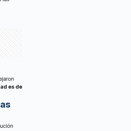
ejaron
dad es de
las
lución