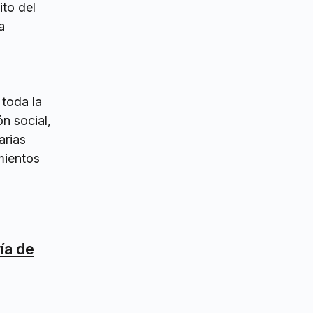
ito del
a
 toda la
ón social,
arias
mientos
ía de