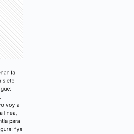
enan la
 siete
igue:
.
 yo voy a
a línea,
ntía para
ugura: “ya