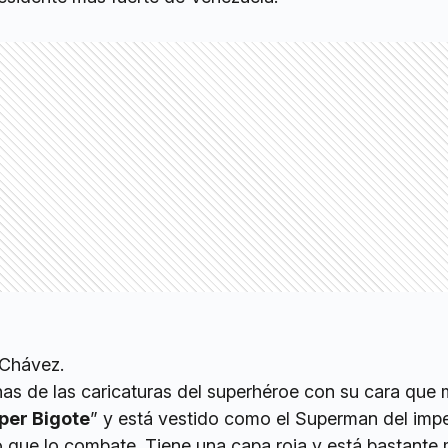
 Chávez.
as de las caricaturas del superhéroe con su cara que
per Bigote
” y está vestido como el Superman del impe
o que lo combate. Tiene una capa roja y está bastante