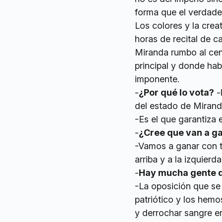
forma que el verdad
Los colores y la crea
horas de recital de 
Miranda rumbo al cen
principal y donde ha
imponente.
-
¿Por qué lo vota?
-
del estado de Mirand
-Es el que garantiza 
-
¿Cree que van a g
-Vamos a ganar con to
arriba y a la izquier
-
Hay mucha gente de
-La oposición que se 
patriótico y los hemo
y derrochar sangre e