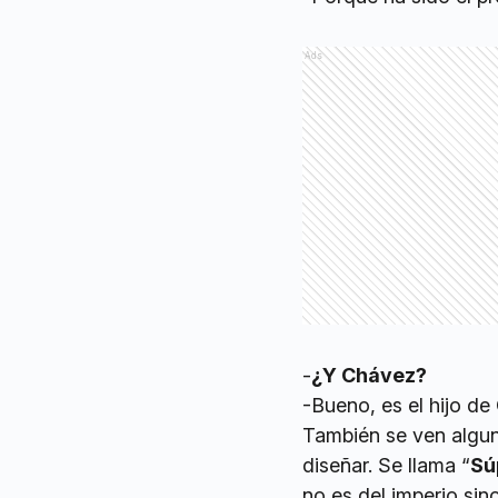
Ads
-
¿Y Chávez?
-Bueno, es el hijo de
También se ven algun
diseñar. Se llama “
Sú
no es del imperio sin