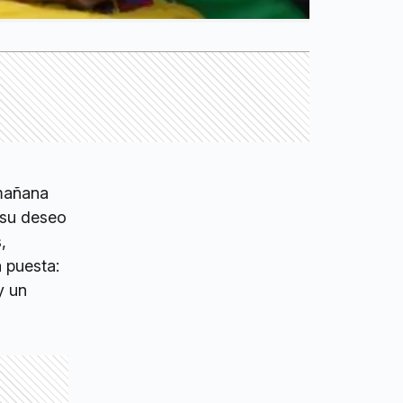
 mañana
 su deseo
,
 puesta:
y un