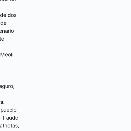
 de dos
 de
enario
te
Meoli,
seguro,
s.
 pueblo
r fraude
triotas,