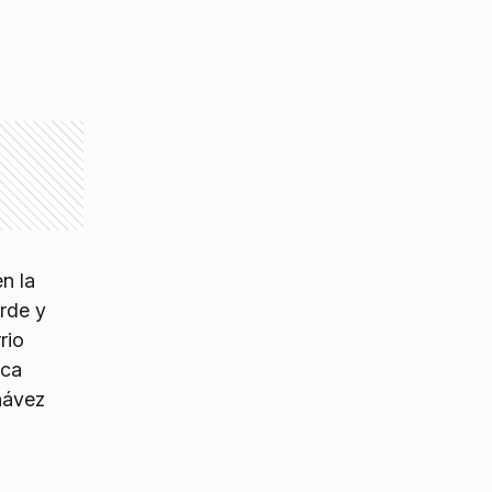
n la
arde y
rio
ica
hávez