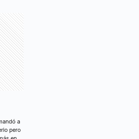
 mandó a
rio pero
 más en