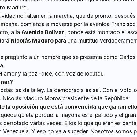
ero Maduro.
tividad no faltan en la marcha, que de pronto, después
campaña, comienza a moverse por la avenida Francisco
tro, a la
Avenida Bolívar
, donde está montado el esc
blará
Nicolás Maduro
para una multitud verdaderamen
le pregunto a un hombre que se presenta como Carlos 
a.
el amor y la paz -dice, con voz de locutor.
anar?
das las de la ley. La democracia es así. Con el voto 
da. Nicolás Maduro Moros presidente de la República.
 la oposición que está convencida que ganan ello
quede quieta porque la mayoría es el partido y el gran
s derrotado varias veces. Ellos lo que quieren es canta
n Venezuela. Y eso no va a suceder. Nosotros somos pa