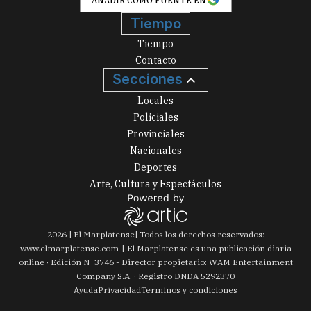
AÑADIR COMO FUENTE EN
Tiempo
Tiempo
Contacto
Secciones
Locales
Policiales
Provinciales
Nacionales
Deportes
Arte, Cultura y Espectáculos
2026
|
El Marplatense
| Todos los derechos reservados:
www.
elmarplatense.com
El Marplatense es una publicación diaria
online · Edición Nº
3746
- Director propietario: WAM Entertainment
Company S.A. · Registro DNDA 5292370
Ayuda
Privacidad
Terminos y condiciones