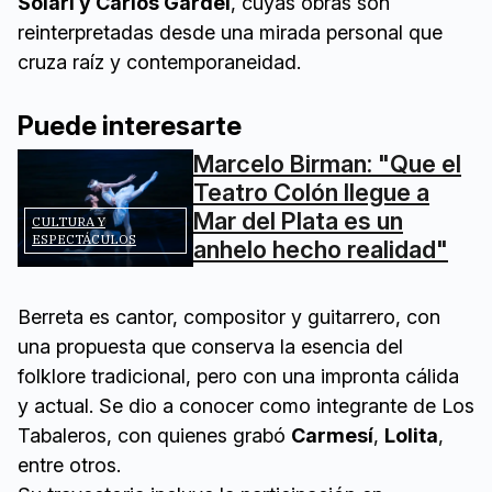
Solari y Carlos Gardel
, cuyas obras son
reinterpretadas desde una mirada personal que
cruza raíz y contemporaneidad.
Puede interesarte
Marcelo Birman: "Que el
Teatro Colón llegue a
Mar del Plata es un
CULTURA Y
ESPECTÁCULOS
anhelo hecho realidad"
Berreta es cantor, compositor y guitarrero, con
una propuesta que conserva la esencia del
folklore tradicional, pero con una impronta cálida
y actual. Se dio a conocer como integrante de Los
Tabaleros, con quienes grabó
Carmesí
,
Lolita
,
entre otros.