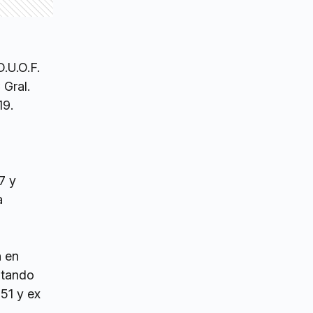
.U.O.F.
 Gral.
19.
7 y
a
n en
ntando
51 y ex