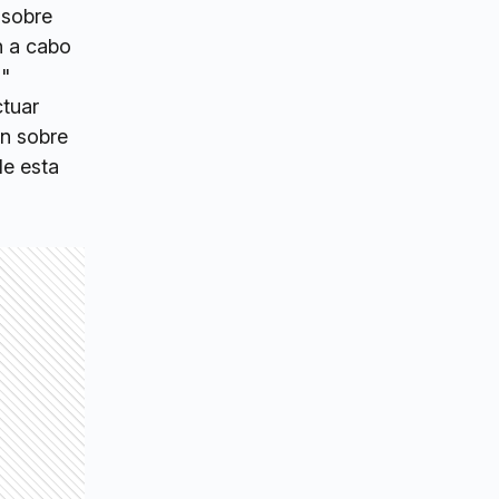
 sobre
n a cabo
o"
ctuar
én sobre
de esta