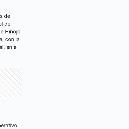
es de
ol de
e Hinojo,
a, con la
l, en el
perativo