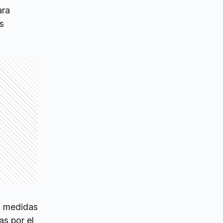
ara
s
as medidas
as por el