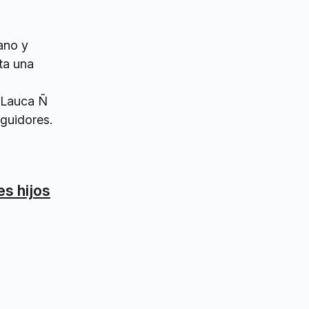
ano y
ta una
a Lauca Ñ
eguidores.
es hijos