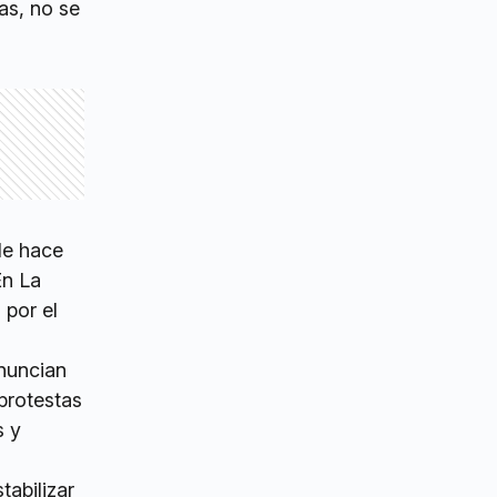
as, no se
de hace
En La
 por el
enuncian
 protestas
s y
tabilizar