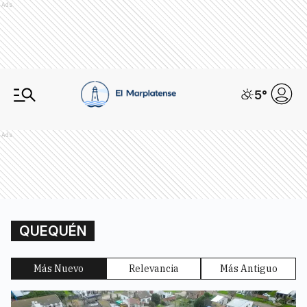
Ads
5
°
Ads
QUEQUÉN
Más Nuevo
Relevancia
Más Antiguo