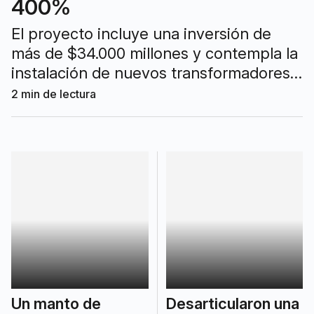
400%
El proyecto incluye una inversión de
más de $34.000 millones y contempla la
instalación de nuevos transformadores y
líneas de alta tensión para mejorar el
2
min de lectura
suministro en cuatro municipios del
sudeste bonaerense.
Un manto de
Desarticularon una