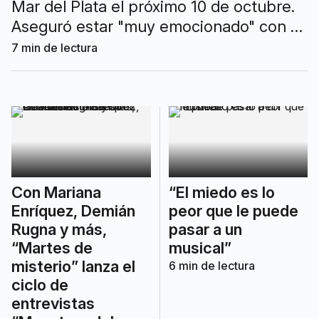
Mar del Plata el próximo 10 de octubre.
Aseguró estar "muy emocionado" con el
lanzamiento de su primer disco,
7
min de lectura
“Espinas”.
Con Mariana
“El miedo es lo
Enríquez, Demián
peor que le puede
Rugna y más,
pasar a un
“Martes de
musical”
misterio” lanza el
6
min de lectura
ciclo de
entrevistas