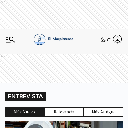
Ads
7
°
Ads
ENTREVISTA
Más Nuevo
Relevancia
Más Antiguo