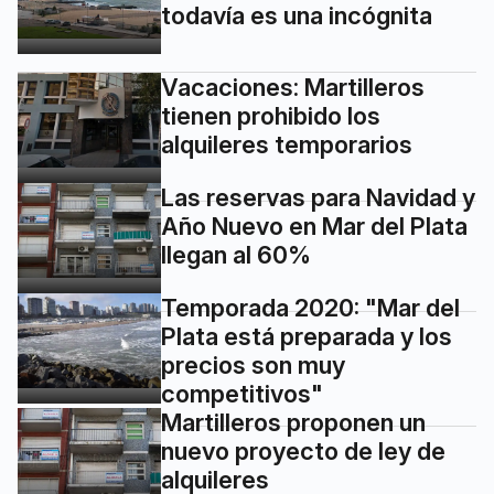
todavía es una incógnita
Vacaciones: Martilleros
tienen prohibido los
alquileres temporarios
Las reservas para Navidad y
Año Nuevo en Mar del Plata
llegan al 60%
Temporada 2020: "Mar del
Plata está preparada y los
precios son muy
competitivos"
Martilleros proponen un
nuevo proyecto de ley de
alquileres