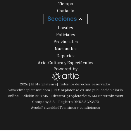
Tiempo
Contacto
Secciones
Locales
Policiales
Provinciales
Nacionales
Deportes
Arte, Cultura y Espectáculos
2026
|
El Marplatense
| Todos los derechos reservados:
www.
elmarplatense.com
El Marplatense es una publicación diaria
online · Edición Nº
3745
- Director propietario: WAM Entertainment
Company S.A. · Registro DNDA 5292370
Ayuda
Privacidad
Terminos y condiciones