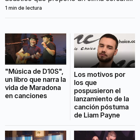
Será el 15 de agosto en el Centro de
1
min de lectura
Arte Mar del Plata.
"Música de D10S",
Los motivos por
un libro que narra la
los que
vida de Maradona
pospusieron el
en canciones
lanzamiento de la
canción póstuma
de Liam Payne