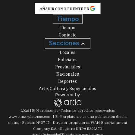
AÑADIR COMO FUENTE EN
Tiempo
Tiempo
Contacto
Secciones
Locales
Policiales
Provinciales
Nacionales
Deportes
Arte, Cultura y Espectáculos
2026
|
El Marplatense
| Todos los derechos reservados:
www.
elmarplatense.com
El Marplatense es una publicación diaria
online · Edición Nº
3747
- Director propietario: WAM Entertainment
Company S.A. · Registro DNDA 5292370
Ayuda
Privacidad
Terminos y condiciones