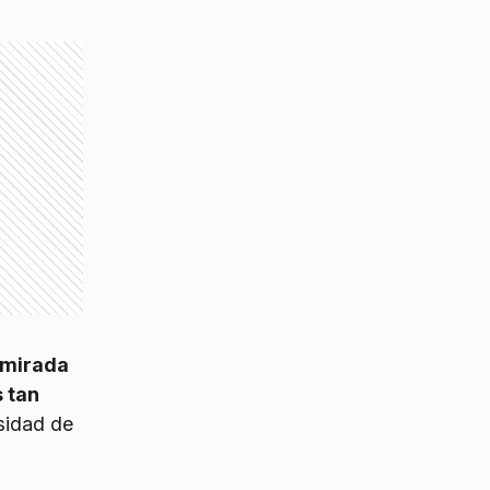
 mirada
 tan
sidad de