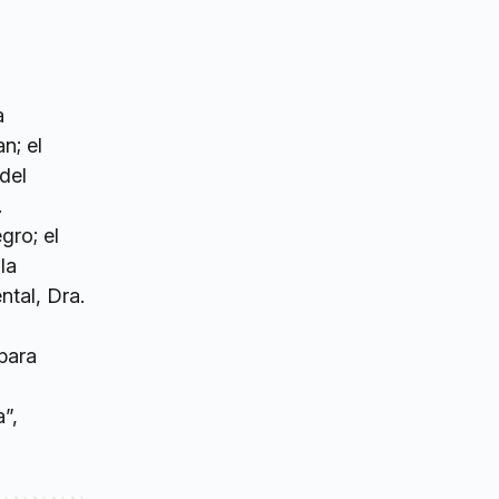
a
n; el
del
.
gro; el
la
ntal, Dra.
para
”,