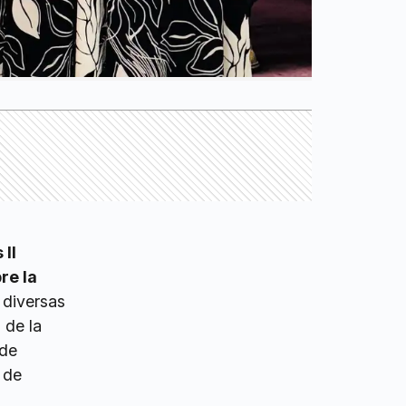
 II
re la
 diversas
 de la
 de
 de