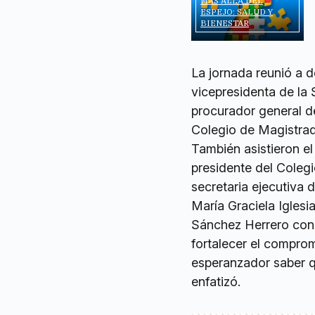
MÁS ALLÁ DEL
ESPEJO: SALUD Y
BIENESTAR
La jornada reunió a d
vicepresidenta de la 
procurador general de
Colegio de Magistrad
También asistieron e
presidente del Colegi
secretaria ejecutiva 
María Graciela Iglesia
Sánchez Herrero conc
fortalecer el comprom
esperanzador saber q
enfatizó.