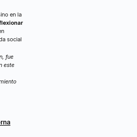
ino en la
flexionar
en
da social
n, fue
n este
imiento
erna