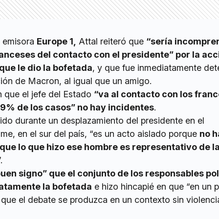
a emisora
Europe 1,
Attal reiteró que
“sería incompre
ranceses del contacto con el presidente” por la acc
ue le dio la bofetada
, y que fue inmediatamente det
ción de Macron, al igual que un amigo.
n que el jefe del Estado
“va al contacto con los franc
,99% de los casos” no hay incidentes
.
rido durante un desplazamiento del presidente en el
e, en el sur del país, “es un acto aislado porque
no h
 que lo que hizo ese hombre es representativo de l
.
uen signo” que el conjunto de los responsables pol
atamente la bofetada
e hizo hincapié en que “en un p
que el debate se produzca en un contexto sin violencia