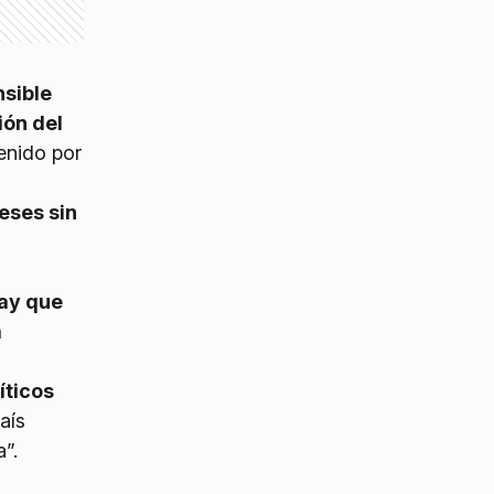
nsible
ión del
enido por
eses sin
ay que
a
íticos
aís
”.