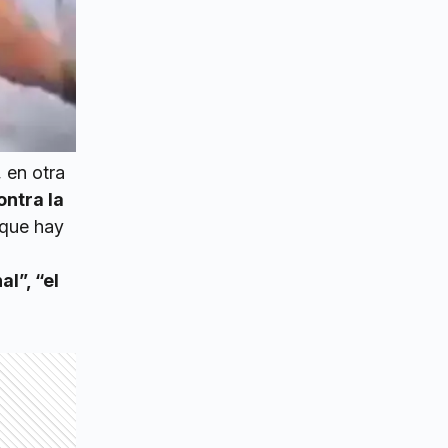
, en otra
ontra la
 que hay
l”, “el