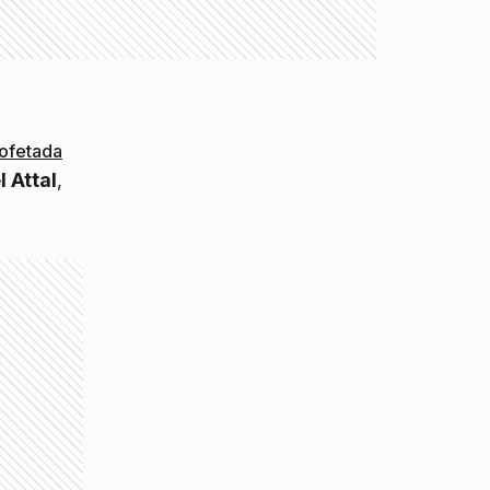
bofetada
l Attal
,