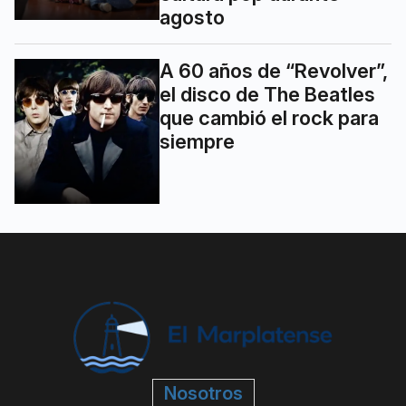
agosto
A 60 años de “Revolver”,
el disco de The Beatles
que cambió el rock para
siempre
Nosotros