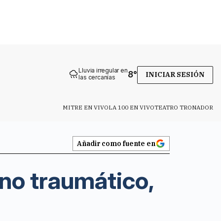
Lluvia irregular en
8
°
INICIAR SESIÓN
las cercanías
MITRE EN VIVO
LA 100 EN VIVO
TEATRO TRONADOR
Añadir como fuente en
 no traumático,