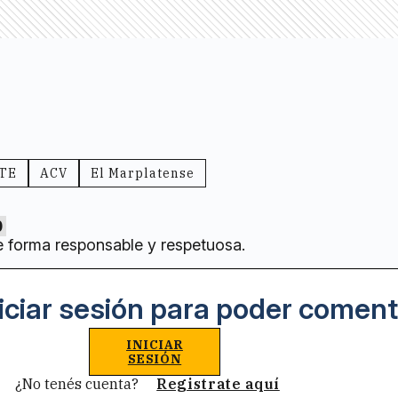
TE
ACV
El Marplatense
0
e forma responsable y respetuosa.
iciar sesión para poder coment
INICIAR
SESIÓN
¿No tenés cuenta?
Registrate aquí