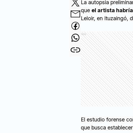
La autopsia prelimina
que
el artista habr
Leloir, en Ituzaingó, 
Ads
El estudio forense co
que busca establecer 