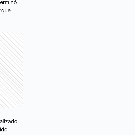
erminó
arque
alizado
cido