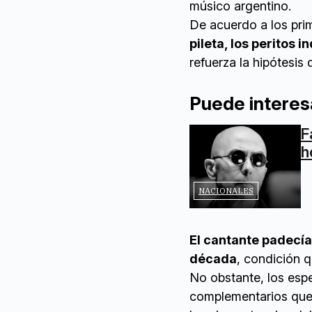
músico argentino.
De acuerdo a los pri
pileta, los peritos 
refuerza la hipótesi
Puede interes
F
h
NACIONALES
El cantante padecí
década
, condición q
No obstante, los espe
complementarios que 