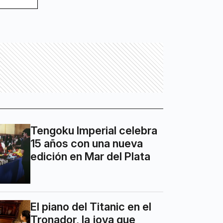
Tengoku Imperial celebra
15 años con una nueva
edición en Mar del Plata
El piano del Titanic en el
Tronador, la joya que