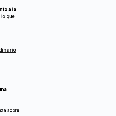
nto a la
, lo que
dinario
una
eza sobre