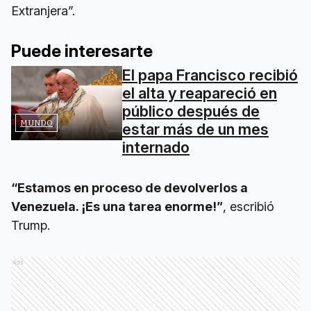
Extranjera”.
Puede interesarte
El papa Francisco recibió
el alta y reapareció en
público después de
MUNDO
estar más de un mes
internado
“Estamos en proceso de devolverlos a
Venezuela. ¡Es una tarea enorme!”
, escribió
Trump.
Ads