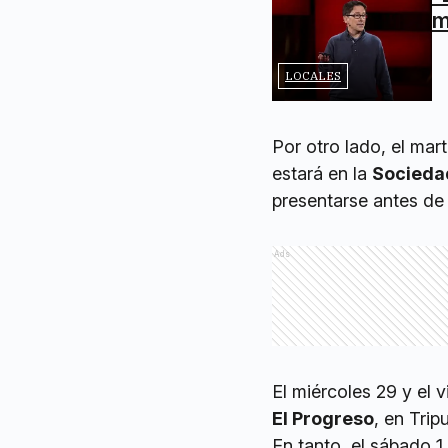
m
LOCALES
Por otro lado, el mar
estará en la
Socieda
presentarse antes de 
Ads
El miércoles 29 y el 
El Progreso
, en Trip
En tanto, el sábado 1