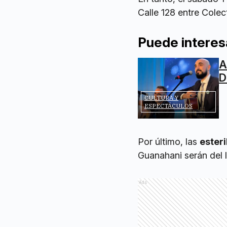
Calle 128 entre Colec
Puede interes
A
D
CULTURA Y
ESPECTÁCULOS
Por último, las
ester
Guanahani serán del l
Ads