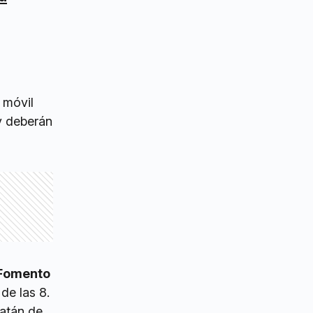
 móvil
y deberán
Fomento
de las 8.
Batán de