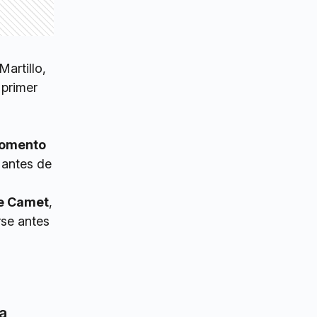
artillo,
 primer
Fomento
 antes de
ue Camet
,
rse antes
a