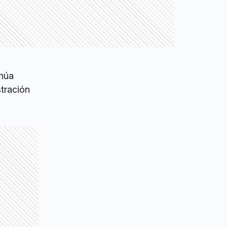
inúa
stración