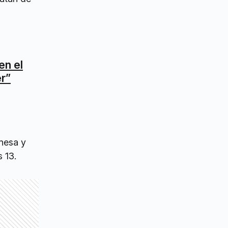
en el
er”
nesa y
 13.