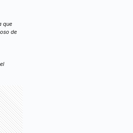
a que
poso de
el