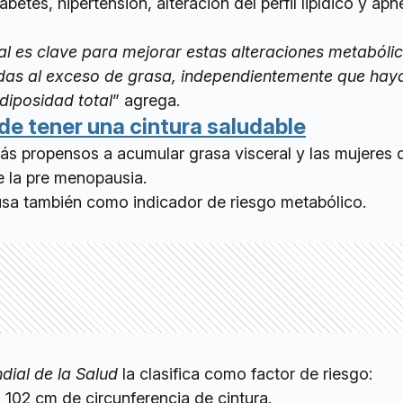
iabetes, hipertensión, alteración del perfil lipídico y apn
al es clave para mejorar estas alteraciones metabóli
adas al exceso de grasa, independientemente que hay
diposidad total
” agrega.
de tener una cintura saludable
s propensos a acumular grasa visceral y las mujeres
de la pre menopausia.
 usa también como indicador de riesgo metabólico.
ial de la Salud
la clasifica como factor de riesgo:
102 cm de circunferencia de cintura.