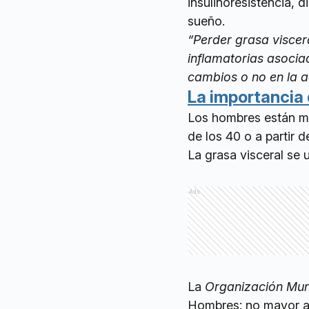
insulinoresistencia, d
sueño.
“Perder grasa viscer
inflamatorias asoci
cambios o no en la a
La importancia 
Los hombres están má
de los 40 o a partir 
La grasa visceral se
Ads
La
Organización Mund
Hombres: no mayor a 