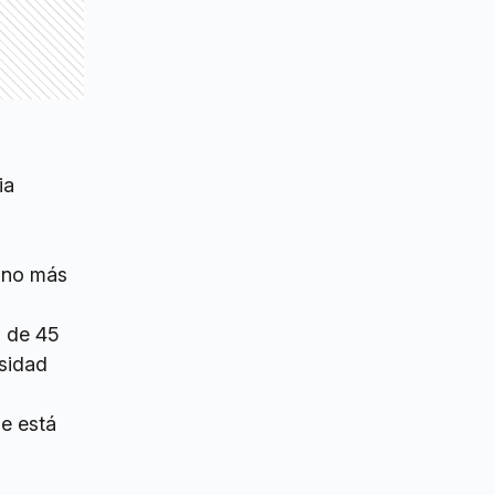
ia
, no más
a de 45
nsidad
se está