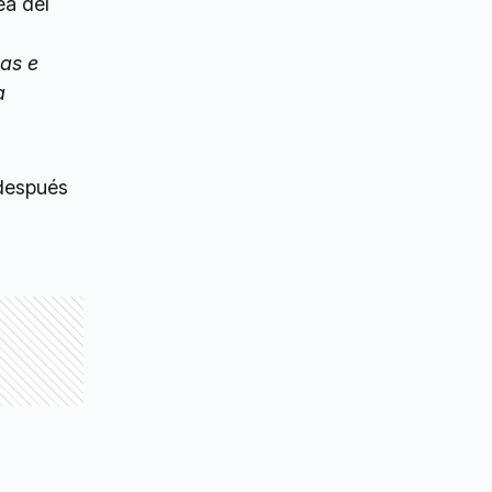
ea del
cas e
a
 después