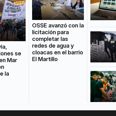
OSSE avanzó con la
licitación para
completar las
redes de agua y
via,
cloacas en el barrio
iones se
El Martillo
 en Mar
en
e la