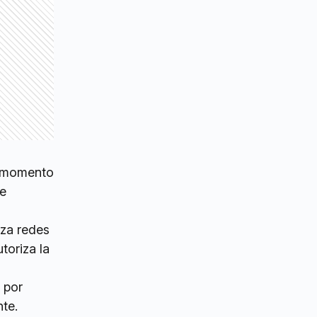
al momento
se
iza redes
toriza la
s por
te.