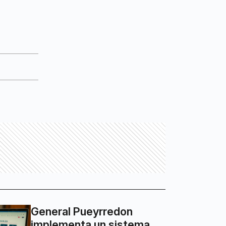
General Pueyrredon
implementa un sistema