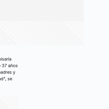
isaría
e 37 años
padres y
d", se