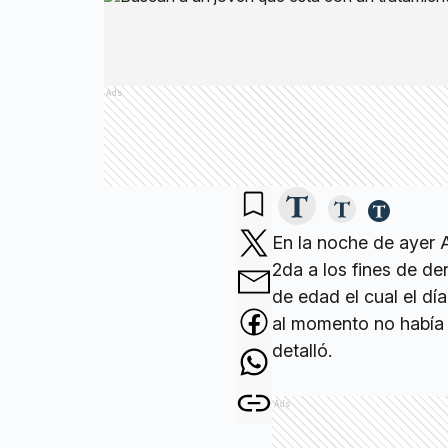
Ads
En la noche de ayer 
2da a los fines de d
de edad el cual el dí
al momento no había 
detalló.
Ads