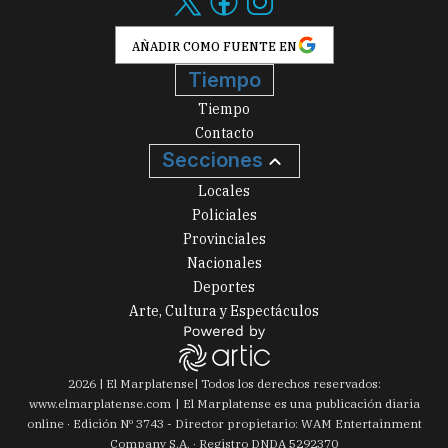
AÑADIR COMO FUENTE EN
Tiempo
Tiempo
Contacto
Secciones
Locales
Policiales
Provinciales
Nacionales
Deportes
Arte, Cultura y Espectáculos
2026
|
El Marplatense
| Todos los derechos reservados:
www.
elmarplatense.com
El Marplatense es una publicación diaria
online · Edición Nº
3743
- Director propietario: WAM Entertainment
Company S.A. · Registro DNDA 5292370