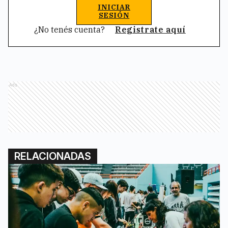
INICIAR
SESIÓN
¿No tenés cuenta?
Registrate aquí
Ads
RELACIONADAS