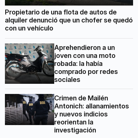
Propietario de una flota de autos de
alquiler denunció que un chofer se quedó
con un vehículo
Aprehendieron a un
joven con una moto
robada: la había
comprado por redes
sociales
Crimen de Mailén
Antonich: allanamientos
y nuevos indicios
reorientan la
investigación