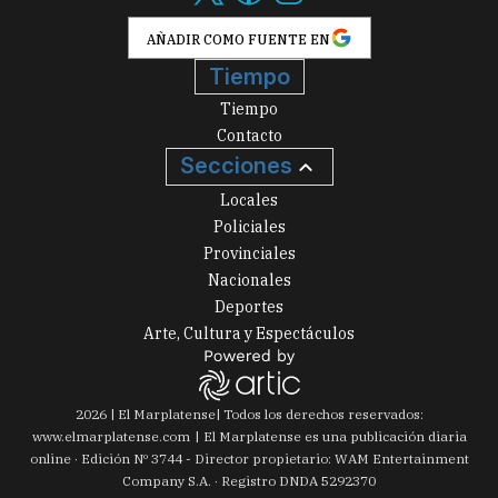
AÑADIR COMO FUENTE EN
Tiempo
Tiempo
Contacto
Secciones
Locales
Policiales
Provinciales
Nacionales
Deportes
Arte, Cultura y Espectáculos
2026
|
El Marplatense
| Todos los derechos reservados:
www.
elmarplatense.com
El Marplatense es una publicación diaria
online · Edición Nº
3744
- Director propietario: WAM Entertainment
Company S.A. · Registro DNDA 5292370