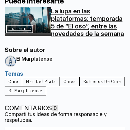
Puede interesarte
La lupa en las
plataformas: temporada
5 de “El oso”, entre las
SIN SPOILER
novedades de la semana
Sobre el autor
El Marplatense
Temas
Cine
Mar Del Plata
Cines
Estrenos De Cine
El Marplatense
COMENTARIOS
0
Compartí tus ideas de forma responsable y
respetuosa.