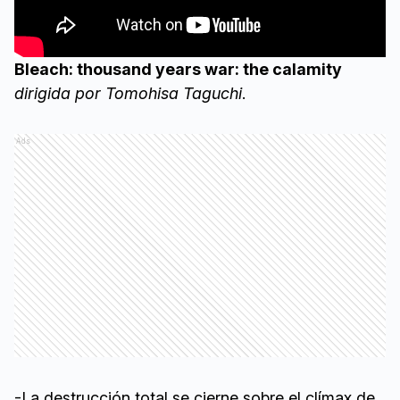
Bleach: thousand years war: the calamity
dirigida por Tomohisa Taguchi
.
Ads
-La destrucción total se cierne sobre el clímax de