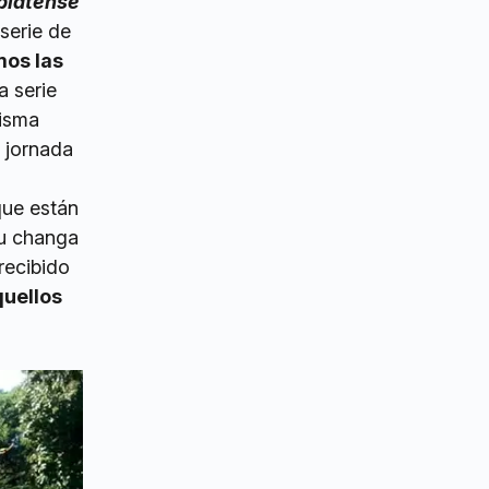
platense
serie de
mos las
a serie
misma
a jornada
que están
su changa
recibido
quellos