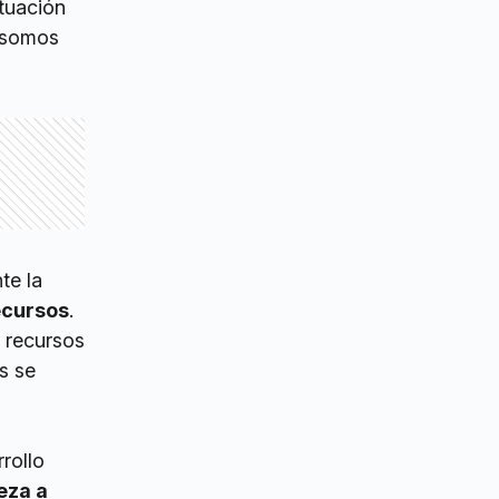
ituación
 somos
te la
ecursos
.
 recursos
s se
rollo
eza a