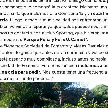
de los impulsores de la iniciativa, dialogó con
El Mar
os semanas que comenzó la cuarentena iniciamos una 
inos, en la que incluimos a la Comisaría 15°, y
reparti
rrio
. Luego, desde la municipalidad nos entregaron un
bién volvimos a repartir ya que todos padecemos la 
mos un contacto con el club Sporting, que hicieron un
rtimos entre
Parque Peña y Felix U. Camet
".
ue "tenemos Sociedad de Fomento y Mesas Barriales 
montón de gente que antes de la cuarentena vivía de 
a está pasando muy complicada, incluso antes no había 
ociedad de Fomento. Entonces también
incluimos a a
una cola para pedir
. Nos cuesta tener una frecuencia
 hacemos cuando podemos".