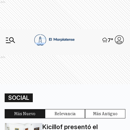
Ads
7
°
Ads
SOCIAL
Más Nuevo
Relevancia
Más Antiguo
Kicillof presentó el