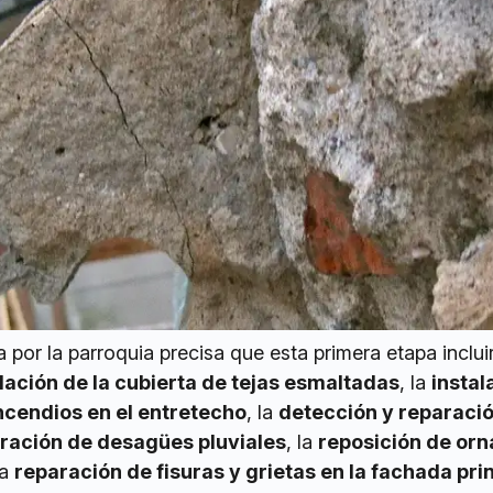
por la parroquia precisa que esta primera etapa incluir
ación de la cubierta de tejas esmaltadas
, la
instal
ncendios en el entretecho
, la
detección y reparaci
ración de desagües pluviales
, la
reposición de or
la
reparación de fisuras y grietas en la fachada pri