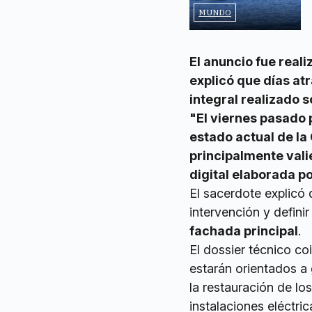
MUNDO
El anuncio fue reali
explicó que días at
integral realizado s
"El viernes pasado
estado actual de la
principalmente val
digital elaborada po
El sacerdote explicó 
intervención y defini
fachada principal
.
El dossier técnico co
estarán orientados a 
la restauración de lo
instalaciones eléctri