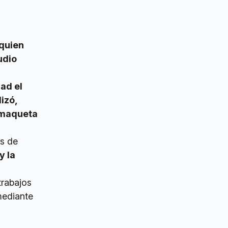
 quien
udio
ad el
izó,
 maqueta
es de
y la
trabajos
mediante