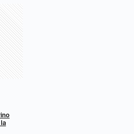
rino
 la