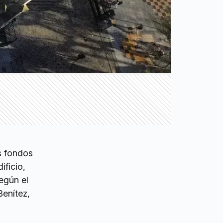
s fondos
ificio,
según el
Benítez,