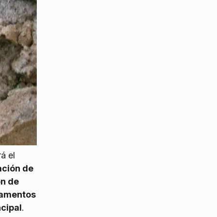
á el
ación de
ón de
namentos
ncipal
.