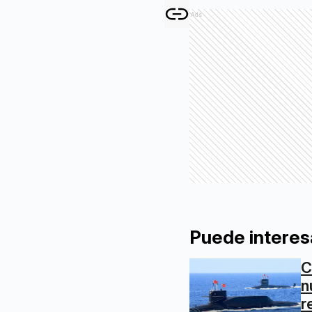
Ads
Puede interes
C
n
r