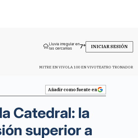
Lluvia irregular en
7
°
INICIAR SESIÓN
las cercanías
MITRE EN VIVO
LA 100 EN VIVO
TEATRO TRONADOR
Añadir como fuente en
a Catedral: la
ión superior a