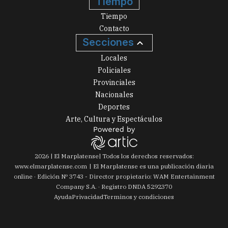
Tiempo
Tiempo
Contacto
Secciones
Locales
Policiales
Provinciales
Nacionales
Deportes
Arte, Cultura y Espectáculos
2026
|
El Marplatense
| Todos los derechos reservados:
www.
elmarplatense.com
El Marplatense es una publicación diaria
online · Edición Nº
3743
- Director propietario: WAM Entertainment
Company S.A. · Registro DNDA 5292370
Ayuda
Privacidad
Terminos y condiciones