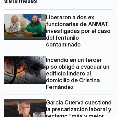
siete meses
Liberaron a dos ex
funcionarias de ANMAT
investigadas por el caso
del fentanilo
contaminado
Incendio en un tercer
piso obligó a evacuar un
edificio lindero al
domicilio de Cristina
Fernández
García Cuerva cuestionó
la precarización laboral y
reclamó “más y mejor