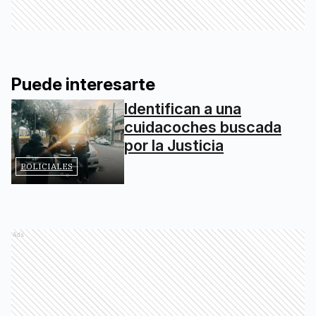
Puede interesarte
Identifican a una
cuidacoches buscada
por la Justicia
POLICIALES
Ads