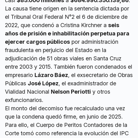
casi
$85.000 millones
a
$684.990.350.139,86
.
La causa tiene origen en la sentencia dictada por
el Tribunal Oral Federal N°2 el 6 de diciembre de
2022, que condenó a Cristina Kirchner a
seis
años de prisión e inhabilitación perpetua para
ejercer cargos públicos
por administración
fraudulenta en perjuicio del Estado en la
adjudicación de 51 obras viales en Santa Cruz
entre 2003 y 2015. También fueron condenados el
empresario
Lázaro Báez
, el exsecretario de Obras
Públicas
José López
, el exadministrador de
Vialidad Nacional
Nelson Periotti
y otros
exfuncionarios.
El monto del decomiso fue recalculado una vez
que la condena quedó firme, en junio de 2025.
Para ello, el Cuerpo de Peritos Contadores de la
Corte tomó como referencia la evolución del IPC