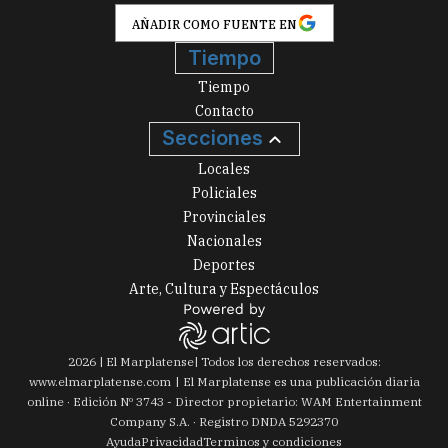
AÑADIR COMO FUENTE EN
Tiempo
Tiempo
Contacto
Secciones
Locales
Policiales
Provinciales
Nacionales
Deportes
Arte, Cultura y Espectáculos
2026
|
El Marplatense
| Todos los derechos reservados:
www.
elmarplatense.com
El Marplatense es una publicación diaria
online · Edición Nº
3743
- Director propietario: WAM Entertainment
Company S.A. · Registro DNDA 5292370
Ayuda
Privacidad
Terminos y condiciones