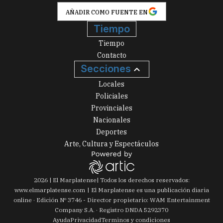
AÑADIR COMO FUENTE EN
Tiempo
Tiempo
Contacto
Secciones
Locales
Policiales
Provinciales
Nacionales
Deportes
Arte, Cultura y Espectáculos
2026
|
El Marplatense
| Todos los derechos reservados:
www.
elmarplatense.com
El Marplatense es una publicación diaria
online · Edición Nº
3746
- Director propietario: WAM Entertainment
Company S.A. · Registro DNDA 5292370
Ayuda
Privacidad
Terminos y condiciones