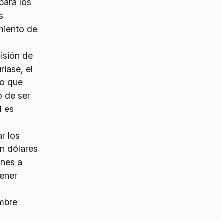
para los
s
miento de
isión de
riase, el
lo que
o de ser
d es
r los
en dólares
ones a
tener
umbre