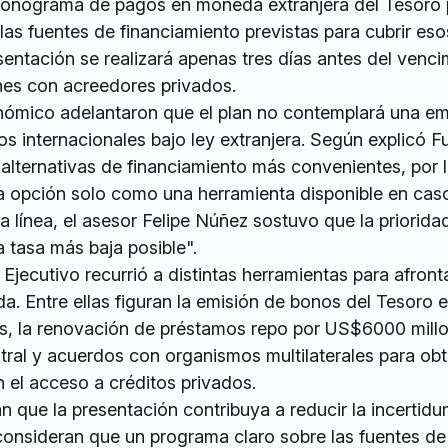
cronograma de pagos en moneda extranjera del Tesoro 
as fuentes de financiamiento previstas para cubrir eso
entación se realizará apenas tres días antes del venci
es con acreedores privados.
ómico adelantaron que el plan no contemplará una em
 internacionales bajo ley extranjera. Según explicó Fu
alternativas de financiamiento más convenientes, por 
 opción solo como una herramienta disponible en cas
a línea, el asesor Felipe Núñez sostuvo que la priorida
a tasa más baja posible".
Ejecutivo recurrió a distintas herramientas para afronta
. Entre ellas figuran la emisión de bonos del Tesoro 
s, la renovación de préstamos repo por US$6000 mill
tral y acuerdos con organismos multilaterales para ob
n el acceso a créditos privados.
 que la presentación contribuya a reducir la incertid
 consideran que un programa claro sobre las fuentes de