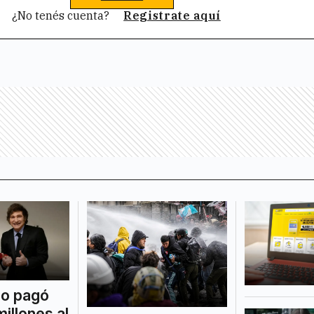
¿No tenés cuenta?
Registrate aquí
no pagó
illones al