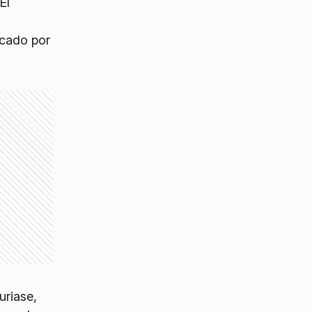
El
rcado por
uriase,