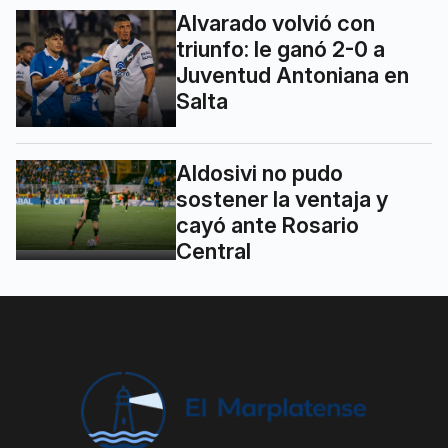
Alvarado volvió con
triunfo: le ganó 2-0 a
Juventud Antoniana en
Salta
Aldosivi no pudo
sostener la ventaja y
cayó ante Rosario
Central