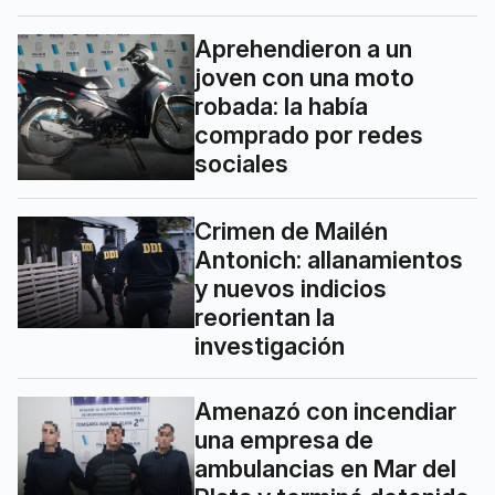
Aprehendieron a un
joven con una moto
robada: la había
comprado por redes
sociales
Crimen de Mailén
Antonich: allanamientos
y nuevos indicios
reorientan la
investigación
Amenazó con incendiar
una empresa de
ambulancias en Mar del