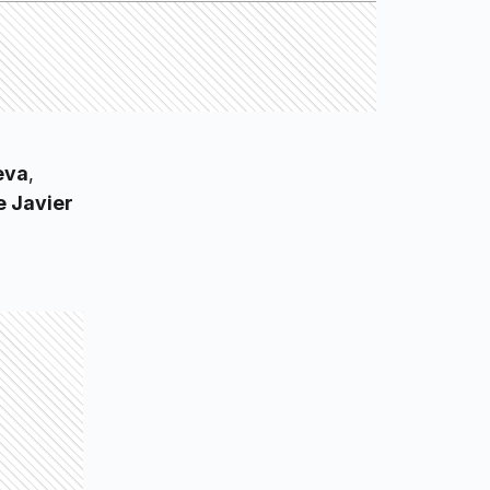
eva
,
e Javier