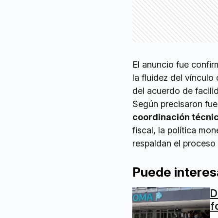
El anuncio fue confi
la fluidez del víncul
del acuerdo de facil
Según precisaron fuen
coordinación técn
fiscal, la política m
respaldan el proceso
Puede interes
D
f