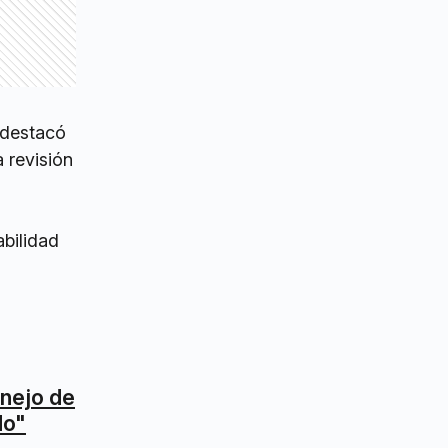
 destacó
 revisión
abilidad
anejo de
do"