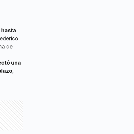
 hasta
Federico
ma de
ectó una
plazo
,