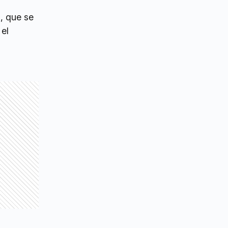
, que se
 el