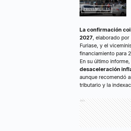
PROVINCIALES
La confirmación coi
2027
, elaborado por
Furiase, y el vicemi
financiamiento para 
En su último informe
desaceleración infl
aunque recomendó ava
tributario y la index
Ads