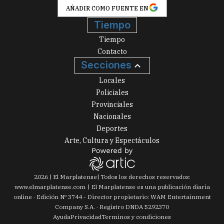
AÑADIR COMO FUENTE EN
Tiempo
Tiempo
Contacto
Secciones
Locales
Policiales
Provinciales
Nacionales
Deportes
Arte, Cultura y Espectáculos
2026
|
El Marplatense
| Todos los derechos reservados:
www.
elmarplatense.com
El Marplatense es una publicación diaria
online · Edición Nº
3744
- Director propietario: WAM Entertainment
Company S.A. · Registro DNDA 5292370
Ayuda
Privacidad
Terminos y condiciones