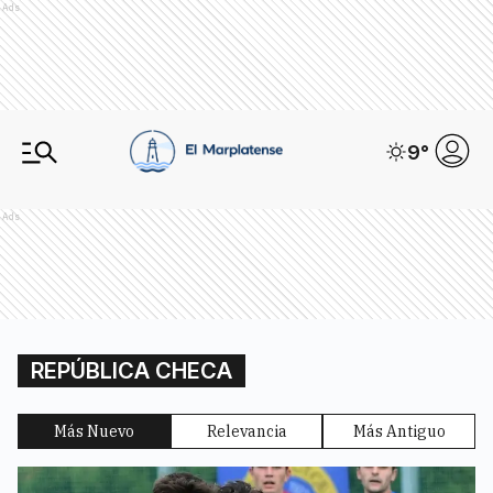
Ads
9
°
Ads
REPÚBLICA CHECA
Más Nuevo
Relevancia
Más Antiguo