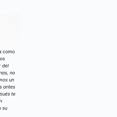
sa como
los
 del
nas, no
amos un
s antes
pués te
on
o su