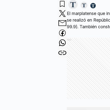
El marplatense que i
se realizó en Repúbl
99.9). También constó
Ads