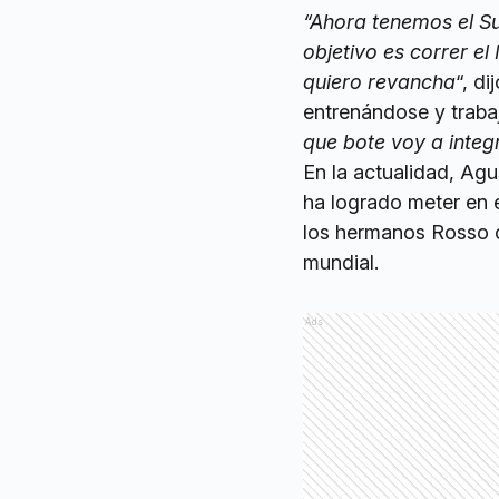
“Ahora tenemos el Su
objetivo es correr el
quiero revancha
“, d
entrenándose y trab
que bote voy a integr
En la actualidad, Ag
ha logrado meter en 
los hermanos Rosso c
mundial.
Ads