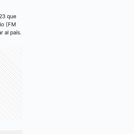
U23 que
dio (FM
 al país.