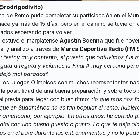
(@rodrigodivito)
na de Remo pudo completar su participación en el Mun
ace ya más de 15 días, pero en el camino se tuvieron 
ados esperando para volver.
 estuvo el marplatense
Agustín Scenna
que fue noven
al y analizó a través de
Marca Deportiva Radio (FM 
n:
“estoy muy contento, el puesto que obtuvimos fue 
ata a regata y veíamos la Final A muy cercana pero 
dejó mal parados”.
los Juegos Olímpicos con muchos representantes nac
 la posibilidad de una buena preparación y sobre todo 
al previa para llegar con buen ritmo:
“lo que más nos fal
que en Sudamérica no es tan popular el remo, hubié
namericano, por ejemplo. En otros años, he corrido 
ndial con una buena puesta a punto. Lo que te deja pi
ías en el bote durante los entrenamientos y no lo pod