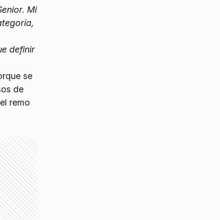
enior. Mi
ategoría,
e definir
orque se
sos de
del remo