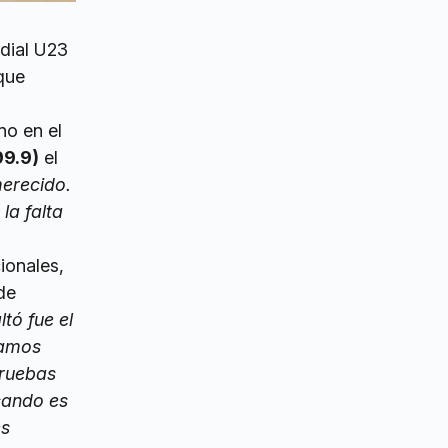
dial U23
que
o en el
99.9)
el
merecido.
la falta
ionales,
de
tó fue el
ramos
pruebas
cando es
es