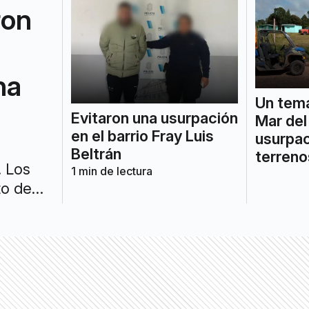
ron
na
Un tema
Evitaron una usurpación
Mar del 
en el barrio Fray Luis
usurpa
Beltrán
terreno
. Los
1
min de lectura
to de