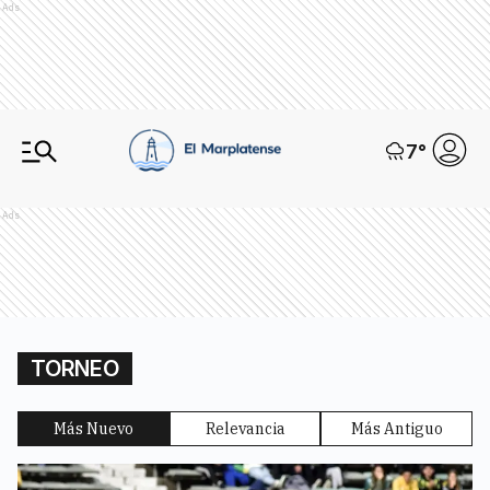
Ads
7
°
Ads
TORNEO
Más Nuevo
Relevancia
Más Antiguo