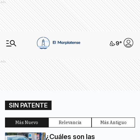
Ads
9
°
Ads
SIN PATENTE
Más Nuevo
Relevancia
Más Antiguo
¿Cuáles son las