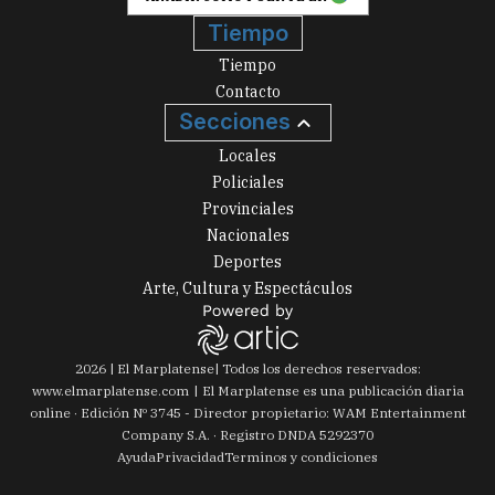
Tiempo
Tiempo
Contacto
Secciones
Locales
Policiales
Provinciales
Nacionales
Deportes
Arte, Cultura y Espectáculos
2026
|
El Marplatense
| Todos los derechos reservados:
www.
elmarplatense.com
El Marplatense es una publicación diaria
online · Edición Nº
3745
- Director propietario: WAM Entertainment
Company S.A. · Registro DNDA 5292370
Ayuda
Privacidad
Terminos y condiciones