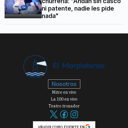
churrería: "Andan sin casco
ni patente, nadie les pide
nada"
Nosotros
Mitre en vivo
La 100 en vivo
Teatro tronador
AÑADIR COMO FUENTE EN