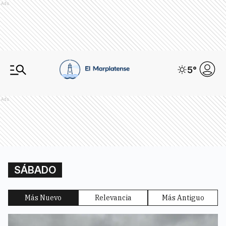
Ads
5
°
Ads
SÁBADO
Más Nuevo
Relevancia
Más Antiguo