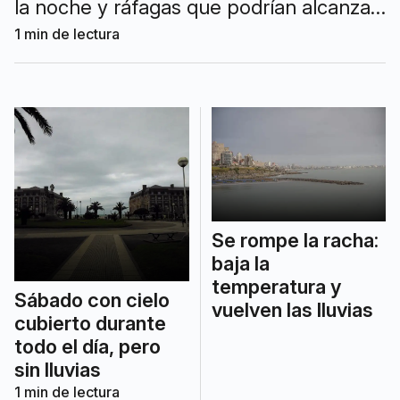
la noche y ráfagas que podrían alcanzar
los 59 km/h.
1
min de lectura
Se rompe la racha:
baja la
temperatura y
Sábado con cielo
vuelven las lluvias
cubierto durante
todo el día, pero
sin lluvias
1
min de lectura