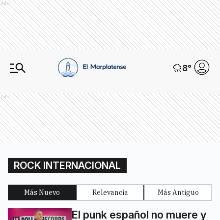
Ads
8
°
Ads
ROCK INTERNACIONAL
Más Nuevo
Relevancia
Más Antiguo
El punk español no muere y