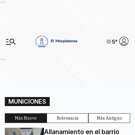
Ads
5
°
Ads
MUNICIONES
Más Nuevo
Relevancia
Más Antiguo
Allanamiento en el barrio