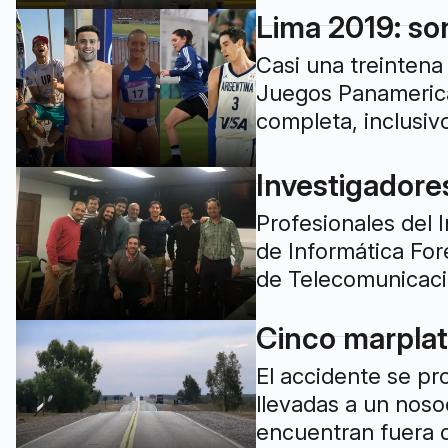
Lima 2019: so
Casi una treintena
Juegos Panamerican
completa, inclusiv
Investigadores
Profesionales del 
de Informática For
de Telecomunicacio
Cinco marplat
El accidente se pr
llevadas a un noso
encuentran fuera d