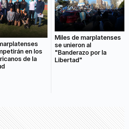
Miles de marplatenses
marplatenses
se unieron al
petirán en los
"Banderazo por la
icanos de la
Libertad"
ud