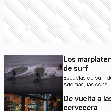
Los marplatens
de surf
Escuelas de surf d
Además, las consu
De vuelta a l
cervecera