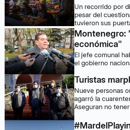
Un recorrido por d
pesar del cuestion
tuvieron sus puert
Montenegro: "
económica"
El jefe comunal h
el gobierno nacion
Turistas marp
Nueve personas ori
agarró la cuarente
Aseguran no tener 
#MardelPlayin