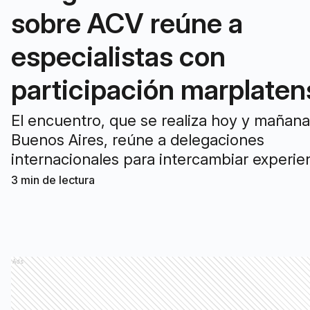
sobre ACV reúne a
especialistas con
participación marplaten
El encuentro, que se realiza hoy y mañan
Buenos Aires, reúne a delegaciones
internacionales para intercambiar experie
fortalecer políticas públicas y mejorar la 
3
min de lectura
del ACV en la región.
Ads