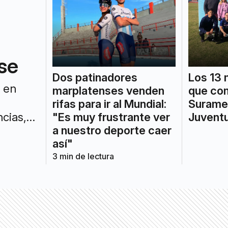
se
Dos patinadores
Los 13 
a en
marplatenses venden
que com
rifas para ir al Mundial:
Suramer
"Es muy frustrante ver
Juvent
ncias,
a nuestro deporte caer
atención
así"
3
min de lectura