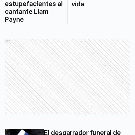
estupefacientes al
vida
cantante Liam
Payne
Ads
El desgarrador funeral de