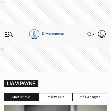
Ads
7
°
Ads
LIAM PAYNE
Más Nuevo
Relevancia
Más Antiguo