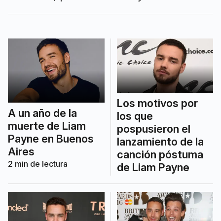
computadora de su novia siguen bajo
análisis. A casi un año, aún no se
realizaron pericias clave.
Los motivos por
A un año de la
los que
muerte de Liam
pospusieron el
Payne en Buenos
lanzamiento de la
Aires
canción póstuma
2
min de lectura
de Liam Payne