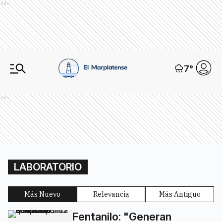
Ads
7
°
Ads
LABORATORIO
Más Nuevo
Relevancia
Más Antiguo
Fentanilo: "Generan